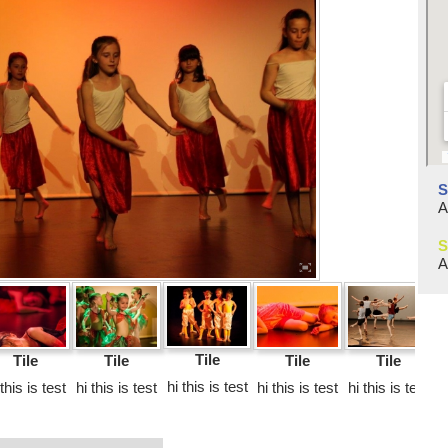
S
A
S
A
Tile
Tile
Tile
Tile
Tile
hi this is test
 this is test
hi this is test
hi this is test
hi this is test
h