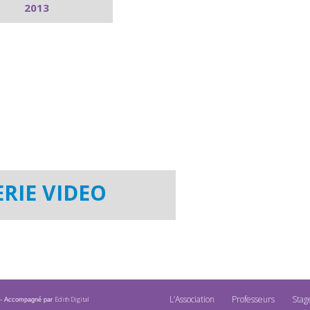
2013
RIE VIDEO
L’Association
Professeurs
Stag
Edith Digital
14 - Accompagné par