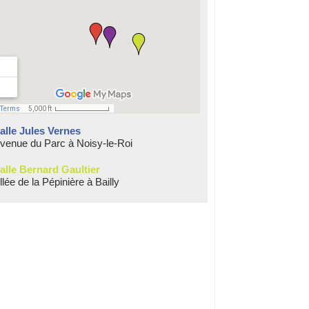
alle Jules Vernes
venue du Parc à Noisy-le-Roi
alle Bernard Gaultier
llée de la Pépinière à Bailly
Tile
Tile
Tile
Tile
Tile
i this is test
hi this is test
hi this is test
hi this is test
hi this is test