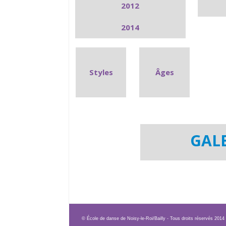
2012
2014
Styles
Âges
GALE
© École de danse de Noisy-le-Roi/Bailly - Tous droits réservés 20